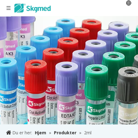
Du er her:
Hjem
»
Produkter
»
2ml