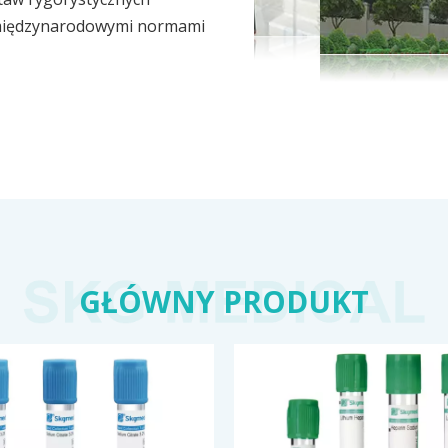
 międzynarodowymi normami
GŁÓWNY PRODUKT