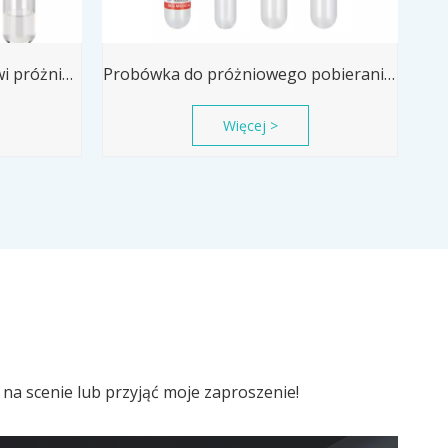
Probówka do pobierania krwi próżniowo Probówka ACD
Probówka do próżniowego pobierania krwi Probówka z aktywatorem krzepnięcia i prokoagulacją
Więcej >
 na scenie lub przyjąć moje zaproszenie!