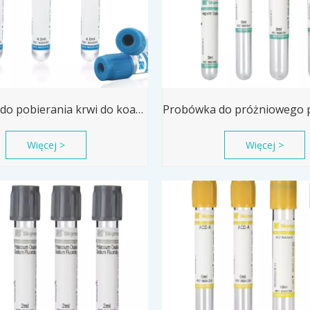
Probówka do pobierania krwi do koagulacji Cytrynian sodu 3,2% lub 3,8%
Więcej >
Więcej >