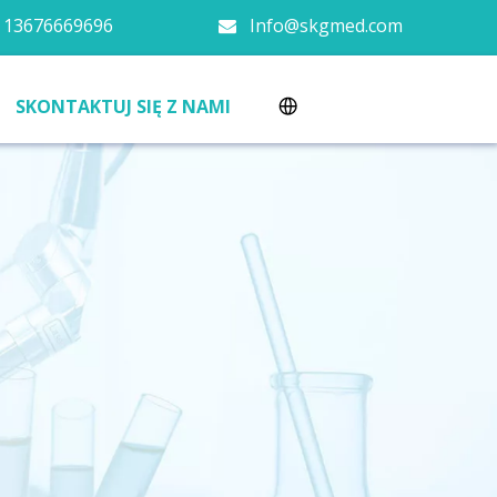
 13676669696
Info@skgmed.com

SKONTAKTUJ SIĘ Z NAMI