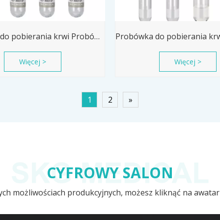
Probówka do pobierania krwi Probówka z glukozą
Więcej >
Więcej >
1
2
»
CYFROWY SALON
szych możliwościach produkcyjnych, możesz kliknąć na awatar