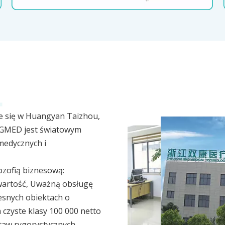
e się w Huangyan Taizhou,
KGMED jest światowym
medycznych i
ozofią biznesową:
 wartość, Uważną obsługę
esnych obiektach o
czyste klasy 100 000 netto
taw rygorystycznych