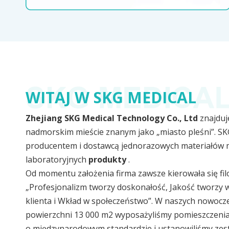
WITAJ W SKG MEDICAL
Zhejiang SKG Medical Technology Co., Ltd
znajduj
nadmorskim mieście znanym jako „miasto pleśni”. S
producentem i dostawcą jednorazowych materiałów 
laboratoryjnych
produkty
.
Od momentu założenia firma zawsze kierowała się fil
„Profesjonalizm tworzy doskonałość, Jakość tworzy
klienta i Wkład w społeczeństwo”. W naszych nowocz
powierzchni 13 000 m2 wyposażyliśmy pomieszczenia 
o międzynarodowym standardzie i ustanowiliśmy zes