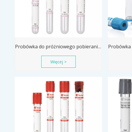
Probówka do próżniowego pobierania krwi EDTA K3, antykoagulacyjna próbka krwi
Więcej >