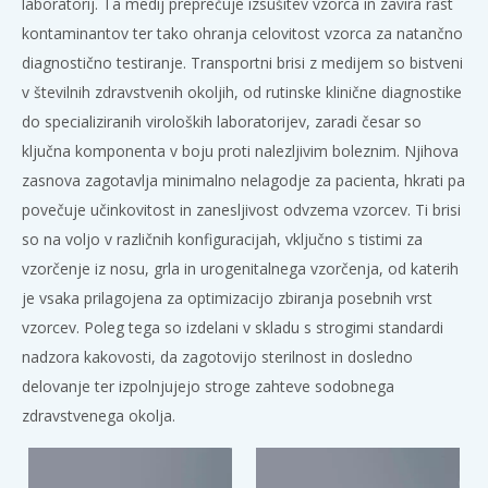
laboratorij. Ta medij preprečuje izsušitev vzorca in zavira rast
kontaminantov ter tako ohranja celovitost vzorca za natančno
diagnostično testiranje. Transportni brisi z medijem so bistveni
v številnih zdravstvenih okoljih, od rutinske klinične diagnostike
do specializiranih viroloških laboratorijev, zaradi česar so
ključna komponenta v boju proti nalezljivim boleznim. Njihova
zasnova zagotavlja minimalno nelagodje za pacienta, hkrati pa
povečuje učinkovitost in zanesljivost odvzema vzorcev. Ti brisi
so na voljo v različnih konfiguracijah, vključno s tistimi za
vzorčenje iz nosu, grla in urogenitalnega vzorčenja, od katerih
je vsaka prilagojena za optimizacijo zbiranja posebnih vrst
vzorcev. Poleg tega so izdelani v skladu s strogimi standardi
nadzora kakovosti, da zagotovijo sterilnost in dosledno
delovanje ter izpolnjujejo stroge zahteve sodobnega
zdravstvenega okolja.