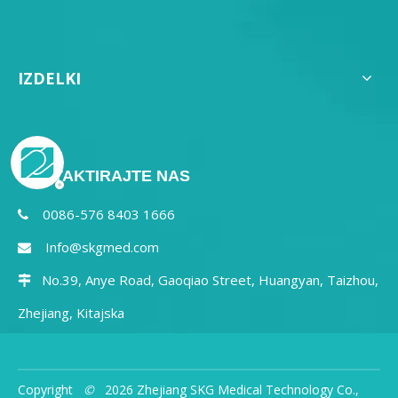
IZDELKI
KONTAKTIRAJTE NAS
0086-576 8403 1666

Info@skgmed.com

No.39, Anye Road, Gaoqiao Street, Huangyan, Taizhou,

Zhejiang, Kitajska
Copyright
©
2026
Zhejiang SKG Medical Technology Co.,