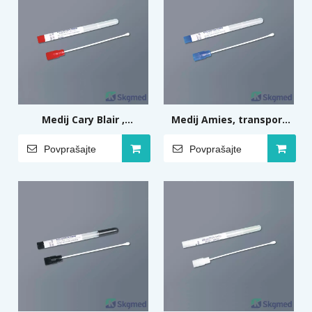
Medij Cary Blair ,
Medij Amies, transport
transport brisov z
brisov z medijem
Povprašajte
Povprašajte
medijem