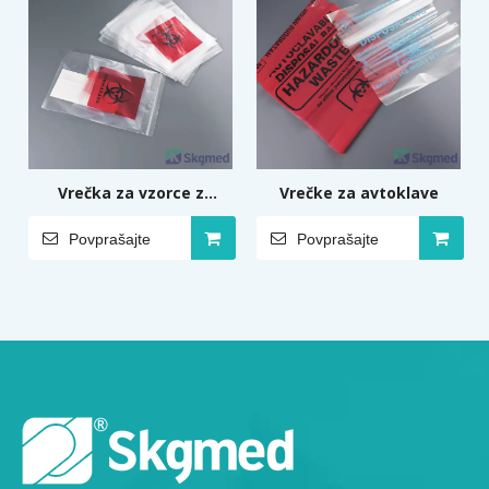
Vrečka za vzorce z
Vrečke za avtoklave
denarnico za dokumente
Povprašajte
Povprašajte