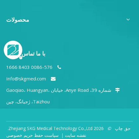
محصولات
با ما تماس بگیرید
0086-576 8403 1666

Info@skgmed.com

شماره 39، Anye Road، خیابان Gaoqiao، Huangyan،

Taizhou، ژجیانگ، چین
حق چاپ
©
2026
Zhejiang SKG Medical Technology Co.,Ltd.
نقشه سایت
|
سیاست حفظ حریم خصوصی