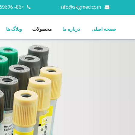
+86- 13676669696
Info@skgmed.com


صفحه اصلی
درباره ما
محصولات
وبلاگ ها