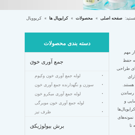
ستید:
صفحه اصلی
»
محصولات
»
کرایویال ها
»
کریوویال
دسته بندی محصولات
ار مهم
ه حفظ
جمع آوری خون
ونه‌ای طراحی
لوله جمع آوری خون وکیوم
یال ها دارای
 نقل هستند.
سوزن و نگهدارنده جمع آوری خون
 رساندن
لوله جمع آوری میکرو خون
ایی و
لوله جمع آوری خون مویرگی
ایویال‌ها
ظرف تیز
نمونه‌های
برش بیولوژیکی
تا