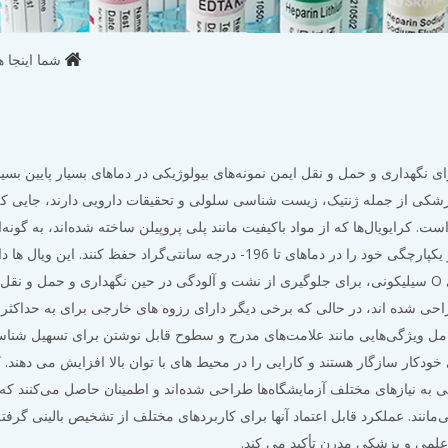
شما اینجا ه
رای نگهداری و حمل و نقل ایمن نمونه‌های بیولوژیکی در دماهای بسیار پایین بسی
پزشکی از جمله ژنتیک، زیست شناسی سلولی و تحقیقات دارویی دارند، جایی ک
کشت سلولی حیاتی است. کرایویال‌ها که از مواد باکیفیت مانند پلی پروپیلن ساخته شده‌اند، به گ
شده‌اند که در برابر تنش‌های ذخیره‌سازی برودتی مقاومت کنند و یکپارچگی خود را در دماهای تا 196- درجه سانتی‌گراد حفظ کنند. این و
مکانیسم های آب بندی ایمن، مانند درپوش های پیچی با حلقه های O سیلیکونی، برای جلوگیری از نشت و آلودگی در حین نگهداری و حمل و
احی شده اند، در حالی که برخی دیگر دارای رزوه های خارجی برای به حداکثر
امل ویژگی‌هایی مانند علامت‌های مدرج و سطوح قابل نوشتن برای تسهیل شناس
ی خودکار سازگار هستند و کارایی را در محیط های با توان بالا افزایش می دهند. کر
 به نیازهای مختلف آزمایشگاه‌ها طراحی شده‌اند و اطمینان حاصل می‌کنند که 
مانند. عملکرد قابل اعتماد آنها برای کاربردهای مختلف از تشخیص بالینی گرفته 
 علمی و پزشکی مدرن تأکید می کند.