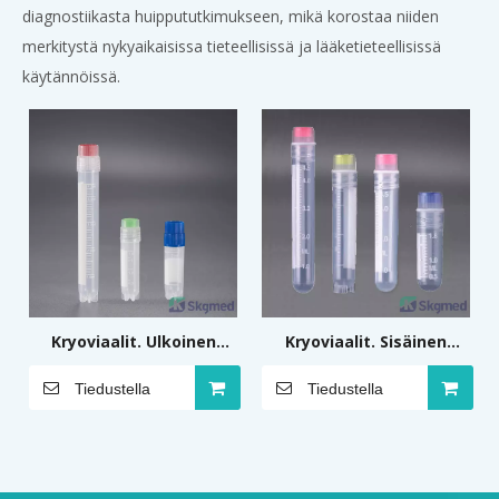
diagnostiikasta huippututkimukseen, mikä korostaa niiden
merkitystä nykyaikaisissa tieteellisissä ja lääketieteellisissä
käytännöissä.
Kryoviaalit. Ulkoinen
Kryoviaalit. Sisäinen
lanka 4,5 ml, 3,5 ml, 2 ml,
lanka 4,5 ml, 3,5 ml, 1,8
Tiedustella
Tiedustella
1,8 ml, 1,0 ml
ml, 1,0 ml