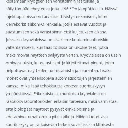
kestämään kryogeenisen varastoinnin rasituksia ja
säilyttämään eheytensä jopa -196 °C:n lämpötiloissa. Näissä
injektiopulloissa on turvalliset tiivistysmekanismit, kuten
kierrekorkit silikoni-O-renkailla, jotka estävät vuodot ja
saastumisen sekä varastoinnin että kuljetuksen aikana.
Joissakin kryovialeissa on sisäkierre kontaminaatioriskin
vähentämiseksi, kun taas toisissa on ulkokierteet, jotka
maksimoivat näytteen säilytystä varten. Kryovialeissa on usein
ominaisuuksia, kuten asteikot ja kirjoitettavat pinnat, jotka
helpottavat näytteiden tunnistamista ja seurantaa. Lisäksi
monet ovat yhteensopivia automatisoitujen järjestelmien
kanssa, mikä lisää tehokkuutta korkean suorituskyvyn
ympäristöissä. Erikokoisia ja -muotoisia kryovialeja on
räätälöity laboratorioiden erilaisiin tarpeisiin, mikä varmistaa,
että biologiset näytteet pysyvät elinkelpoisina ja
kontaminoitumattomina pitkiä aikoja. Niiden luotettava
suorituskyky on ratkaisevan tärkeä sovelluksissa kliinisestä