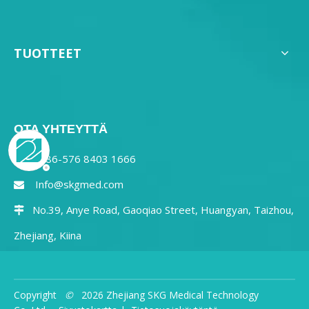
TUOTTEET
OTA YHTEYTTÄ
0086-576 8403 1666

Info@skgmed.com

No.39, Anye Road, Gaoqiao Street, Huangyan, Taizhou,

Zhejiang, Kiina
Copyright
©
2026
Zhejiang SKG Medical Technology