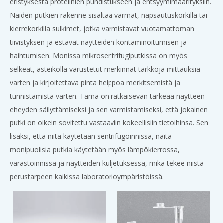
eristyksestä proteiinien puhdistukseen ja entsyymimäärityksiin.
Näiden putkien rakenne sisältää varmat, napsautuskorkilla tai
kierrekorkilla sulkimet, jotka varmistavat vuotamattoman
tiivistyksen ja estävät näytteiden kontaminoitumisen ja
haihtumisen. Monissa mikrosentrifugiputkissa on myös
selkeät, asteikolla varustetut merkinnät tarkkoja mittauksia
varten ja kirjoitettava pinta helppoa merkitsemistä ja
tunnistamista varten. Tämä on ratkaisevan tärkeää näytteen
eheyden säilyttämiseksi ja sen varmistamiseksi, että jokainen
putki on oikein sovitettu vastaaviin kokeellisiin tietoihinsa. Sen
lisäksi, että niitä käytetään sentrifugoinnissa, näitä
monipuolisia putkia käytetään myös lämpökierrossa,
varastoinnissa ja näytteiden kuljetuksessa, mikä tekee niistä
perustarpeen kaikissa laboratorioympäristöissä.