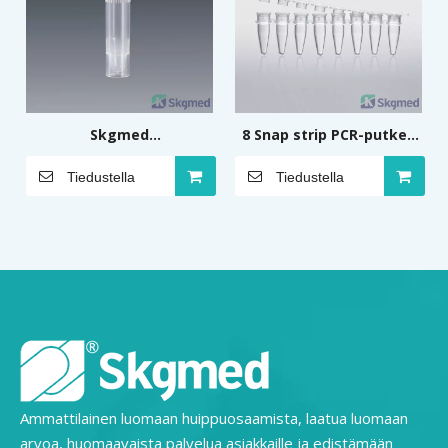
Skgmed
8 Snap strip PCR-putkea
mikrosentrifugiputki 1,5
0,2 ml
Tiedustella
Tiedustella
ml Itsestään seisova
Ammattilainen luomaan huippuosaamista, laatua luomaan
arvoa, huomaavaista palvelua asiakkaille ja edistämään