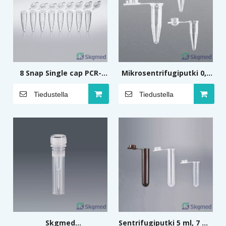
8 Snap Single cap PCR-
Mikrosentrifugiputki 0,5
putkea suikaleina 0,2 ml
ml, 0,2 ml
Tiedustella
Tiedustella
Skgmed
Sentrifugiputki 5 ml, 7 ml,