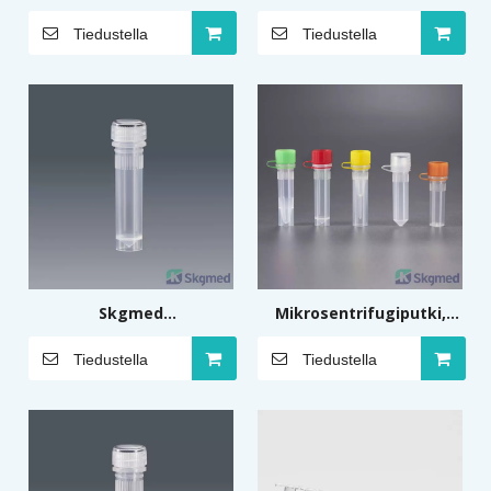
kierrekorkilla 1,8 ml
mikrosentrifugiputki 2,0
Tiedustella
Tiedustella
ml kartiomainen pohja
Skgmed
Mikrosentrifugiputki,
mikrosentrifugiputki 2,0
värikäs linkitetty korkki
Tiedustella
Tiedustella
ml Itsestään seisova