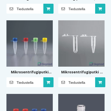
mikrosentrifugiputki 0,5
10 ml
Tiedustella
Tiedustella
ml Itsestään seisova
Mikrosentrifugiputki
Mikrosentrifugiputki 2
linkitetyllä kierrekorkilla
ml, 1,5 ml
Tiedustella
Tiedustella
1,5 ml