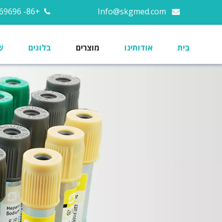
+86- 13676669696
Info@skgmed.com


בַּיִת
אודותינו
מוצרים
בלוגים
שׁ