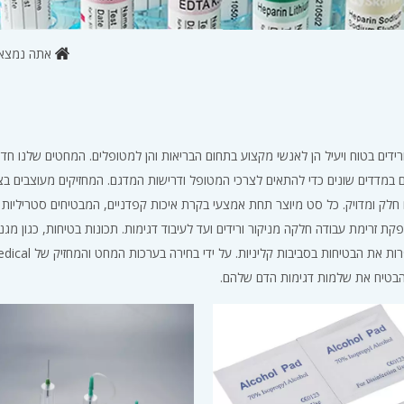
אתה נמצא 
סוף הדם מבית SKG Medical מבטיח ניקור ורידים בטוח ויעיל הן לאנשי מקצוע בתחום הבריאות והן למטופלים. המחטים שלנו
נים במדדים שונים כדי להתאים לצרכי המטופל ודרישות המדגם. המחזיקים מעוצבים בצ
חלק ומדויק. כל סט מיוצר תחת אמצעי בקרת איכות קפדניים, המבטיחים סטריליות ו
ת זרימת עבודה חלקה מניקור ורידים ועד לעיבוד דגימות. תכונות בטיחות, כגון מגנ
ועיצובים נשלפים, מסייעים בהגנה מפני פציעות מחט מקריות, ומש
להבטיח את שלמות דגימות הדם שלהם.