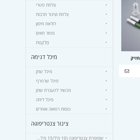
צלחת פטרי
צלחת וצינור תרבות
לולאת חיסון
מפזר תאים
מַלְקֶטֶת
מיכל דגימה
חזיק
מיכל שתן
מיכל שרפרף
מכשיר להעברת שתן
מיכל ליחה
כוסות רפואה ואחרים
צינור צנטריפוגה
שפופרת צנטריפוגה (10 מ'ל/15 מ'ל/50 מ'ל)