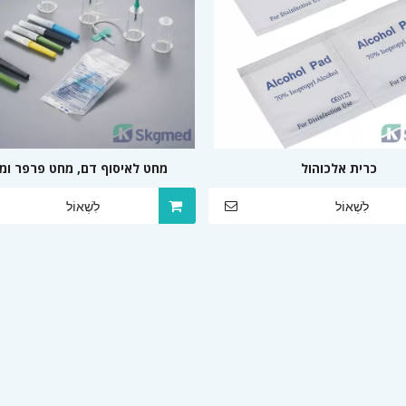
כרית אלכוהול
מחט לאיסוף דם, מחט פרפר ומ
לִשְׁאוֹל
לִשְׁאוֹל