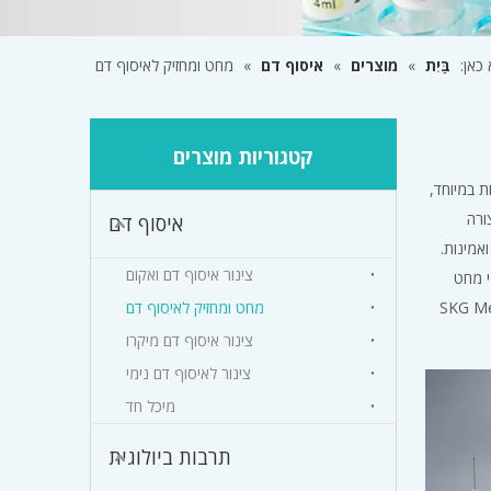
כאן:
בַּיִת
»
מוצרים
»
איסוף דם
»
מחט ומחזיק לאיסוף דם
קטגוריות מוצרים
 חדות במיוחד,
ורה
איסוף דם
אמינות.
צינור איסוף דם ואקום
י מחט
פרות את הבטיחות בסביבות קליניות. על ידי בחירה בערכות המחט והמחזיק של SKG Medical
מחט ומחזיק לאיסוף דם
צינור איסוף דם מיקרו
צינור לאיסוף דם נימי
מיכל חד
תרבות ביולוגית