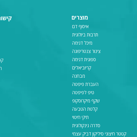
מוצרים
קישור
איסוף דם
תרבות ביולוגית
מיכל דגימה
צינור צנטריפוגה
ספוגית דגימה
קט
קריוביאלים
ה
מבחנה
העברת פיפטה
טיפ לפיפטה
שקף מיקרוסקופ
קלטת הטבעה
תיקי חיטוי
סדרה גינקולוגית
קטטר חיצוני סיליקון דביק עצמי