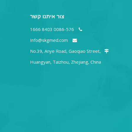
צור איתנו קשר
0086-576 8403 1666

Info@skgmed.com

No.39, Anye Road, Gaoqiao Street,

Huangyan, Taizhou, Zhejiang, China