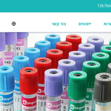
ֵרוּת
יישומים
צור קשר