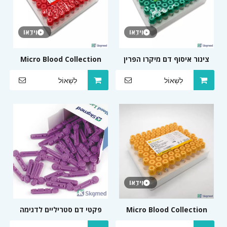
וִידֵאוֹ
וִידֵאוֹ
צינור איסוף דם מיקרו הפרין
Micro Blood Collection
ליתיום או הפרין נתרן 0.5 מ'ל
Tube Clot Activator או
לִשְׁאוֹל
לִשְׁאוֹל
או 1.0 מ'ל
רגיל 0.5 מ'ל או 1.0 מ'ל
וִידֵאוֹ
Micro Blood Collection
פקטי דם סטריליים לדגימה
Tube Gel+Clot Activator
בטוחה