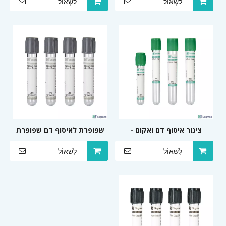
לִשְׁאוֹל
לִשְׁאוֹל
צינור איסוף דם ואקום -
שפופרת לאיסוף דם שפופרת
שפופרת הפרין
גלוקוז
לִשְׁאוֹל
לִשְׁאוֹל