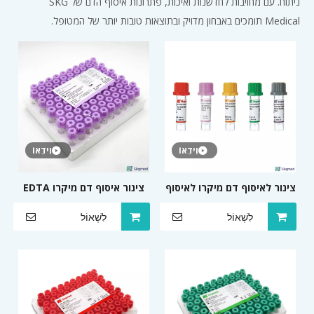
ניתוח. עם מחויבות לחדשנות ואיכות, פתרונות איסוף הדם של SKG
Medical תומכים באבחון מדויק ובתוצאות טובות יותר של המטופל.
וִידֵאוֹ
וִידֵאוֹ
צינור לאיסוף דם מיקרו לאיסוף
צינור איסוף דם מיקרו EDTA
דם היקפי
K2 או EDTA K3 0.5 מ'ל או 1.0
לִשְׁאוֹל
לִשְׁאוֹל
מ'ל