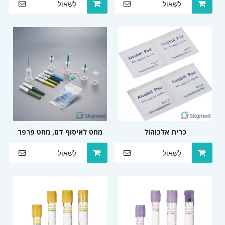
לִשְׁאוֹל
לִשְׁאוֹל
0.5 מ'ל, 0.8 מ'ל
כרית אלכוהול
מחט לאיסוף דם, מחט פרפר
ומחזיק
לִשְׁאוֹל
לִשְׁאוֹל