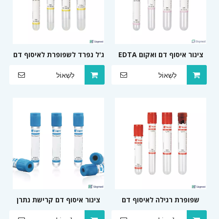
צינור איסוף דם ואקום EDTA
ג'ל נפרד לשפופרת לאיסוף דם
K3 דגימת דם נגד קרישה
עם מפעיל קריש
לִשְׁאוֹל
לִשְׁאוֹל
שפופרת רגילה לאיסוף דם
צינור איסוף דם קרישת נתרן
ציטראט 3.2% או 3.8%