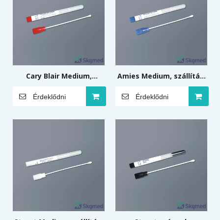
Cary Blair Medium,
Amies Medium, szállítási
Szállítási tamponok
tamponok médiummal
Érdeklődni
Érdeklődni
médiummal