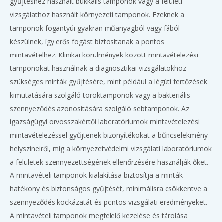
gyűjtéshez használt bukkális tamponok vagy a felületi
vizsgálathoz használt környezeti tamponok. Ezeknek a
tamponok fogantyúi gyakran műanyagból vagy fából
készülnek, így erős fogást biztosítanak a pontos
mintavételhez. Klinikai körülmények között mintavételezési
tamponokat használnak a diagnosztikai vizsgálatokhoz
szükséges minták gyűjtésére, mint például a légúti fertőzések
kimutatására szolgáló toroktamponok vagy a bakteriális
szennyeződés azonosítására szolgáló sebtamponok. Az
igazságügyi orvosszakértői laboratóriumok mintavételezési
mintavételezéssel gyűjtenek bizonyítékokat a bűncselekmény
helyszíneiről, míg a környezetvédelmi vizsgálati laboratóriumok
a felületek szennyezettségének ellenőrzésére használják őket.
A mintavételi tamponok kialakítása biztosítja a minták
hatékony és biztonságos gyűjtését, minimálisra csökkentve a
szennyeződés kockázatát és pontos vizsgálati eredményeket.
A mintavételi tamponok megfelelő kezelése és tárolása