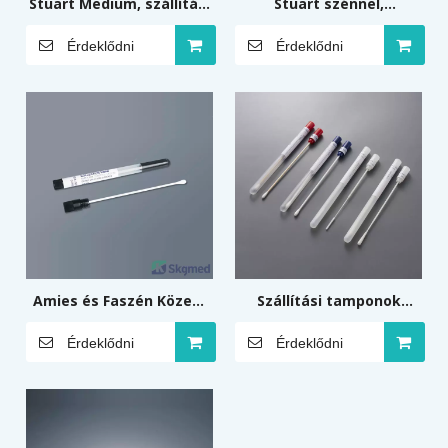
Stuart Medium, szállítási
Stuart szénnel,
tamponok médiummal
szállítótamponok
Érdeklődni
Érdeklődni
közeggel
Amies és Faszén Közeg,
Szállítási tamponok
Szállítótamponok
közeg nélkül
Érdeklődni
Érdeklődni
Közeggel