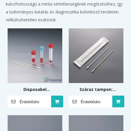
kulcsfontosságú a minta sértetlenségének megőrzéséhez, így
a tudományos kutatás és diagnosztika különböző területein
nélkülözhetetlen eszközök.
Disposabel
Száraz tampon:
Vírusmintavevő és -
fa/műanyag applikátor
Érdeklődni
Érdeklődni
megőrző készlet
150 mm