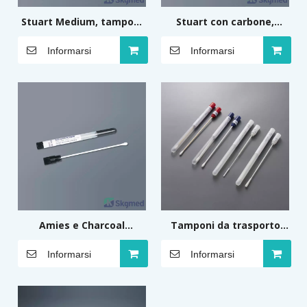
Stuart Medium, tamponi
Stuart con carbone,
da trasporto con terreno
tamponi da trasporto con
Informarsi
Informarsi
terreno
Amies e Charcoal
Tamponi da trasporto
Medium, Tamponi da
senza terreno
Informarsi
Informarsi
trasporto con Medium