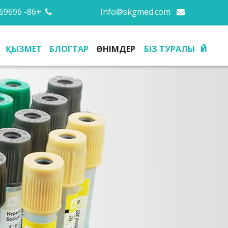
+86- 13676669696
Info@skgmed.com


ҚЫЗМЕТ
БЛОГТАР
ӨНІМДЕР
БІЗ ТУРАЛЫ
ҮЙ