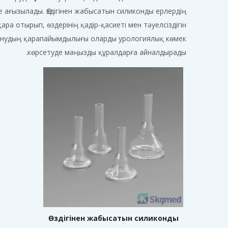
е ағызылады. Өздігінен жабысатын силиконды ерлердің
ра отырып, өздерінің қадір-қасиеті мен тәуелсіздігін
аланудың қарапайымдылығы оларды урологиялық көмек
көрсетуде маңызды құралдарға айналдырады.
Өздігінен жабысатын силиконды