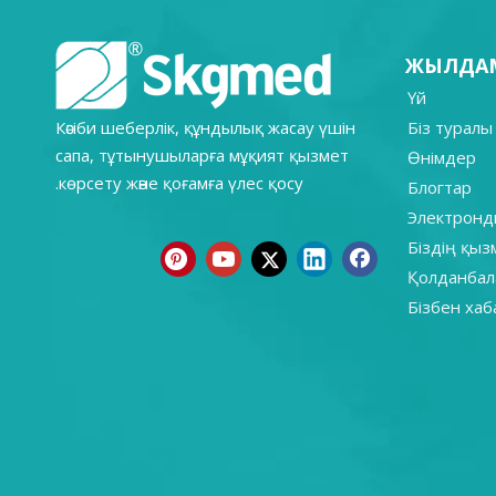
ЖЫЛДАМ
Үй
Кәсіби шеберлік, құндылық жасау үшін
Біз туралы
сапа, тұтынушыларға мұқият қызмет
Өнімдер
көрсету және қоғамға үлес қосу.
Блогтар
Электронд
Біздің қы
Қолданбал
Бізбен ха