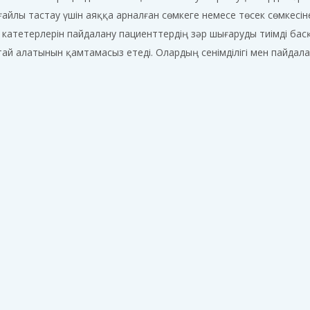
айлы тастау үшін аяққа арналған сөмкеге немесе төсек сөмкесін
катетерлерін пайдалану пациенттердің зәр шығаруды тиімді басқа
тай алатынын қамтамасыз етеді. Олардың сенімділігі мен пайд