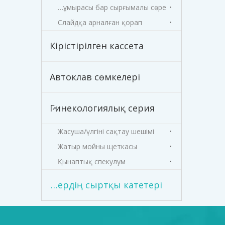
Бояу құмырасы бар сырғымалы сөре
Слайдқа арналған қорап
Кірістірілген кассета
Автоклав сөмкелері
Гинекологиялық серия
Жасуша/үлгіні сақтау шешімі
Жатыр мойны щеткасы
Қынаптық спекулум
Өздігінен жабысатын силиконды ерлердің сыртқы катетері