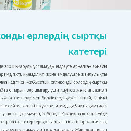
иконды ерлердің сыртқы
катетері
рде зәр шығаруды ұстамауды емдеуге арналған арнайы
зімділікті, икемділікті және емделушіге жайлылықты
ан. Өздігінен жабысатын силиконды ерлердің сыртқы
зайта отырып, зәр шығару үшін қауіпсіз және инвазивті
ымша таспалар мен белдіктерді қажет етпей, сенімді
иске сәйкес келетін жұмсақ, икемді қабықты қамтиды.
ұзақ тозуға мүмкіндік береді. Клиникалық және үйде
ң сыртқы катетерлері қозғалғыштығы, неврологиялық
 шығаруды ұстамау үшін қолданылады. Жиналған несеп