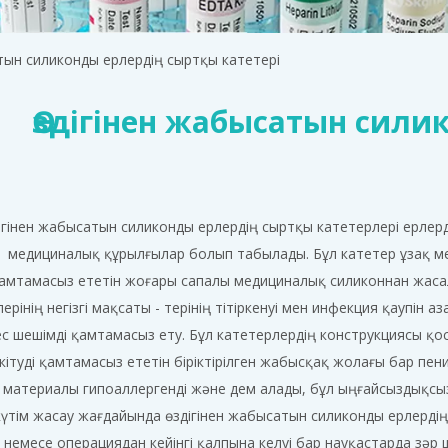
атын силиконды ерлердің сыртқы катетері
Өздігінен жабысатын сил
дігінен жабысатын силиконды ерлердің сыртқы катетерлері ерле
медициналық құрылғылар болып табылады. Бұл катетер ұзақ мер
амтамасыз ететін жоғары сапалы медициналық силиконнан жасалғ
ерінің негізгі мақсаты - терінің тітіркенуі мен инфекция қаупін а
с шешімді қамтамасыз ету. Бұл катетерлердің конструкциясы қос
кітуді қамтамасыз ететін біріктірілген жабысқақ жолағы бар пен
 материалы гипоаллергенді және дем алады, бұл ыңғайсыздықсыз 
күтім жасау жағдайында өздігінен жабысатын силиконды ерлерді
 немесе операциядан кейінгі қалпына келуі бар науқастарда зәр