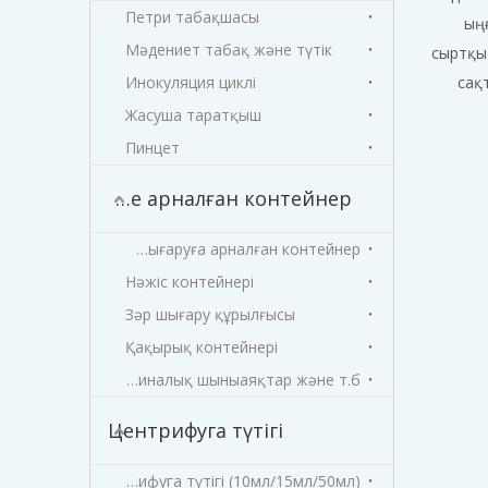
Петри табақшасы
ыңғ
Мәдениет табақ және түтік
сыртқы 
Инокуляция циклі
сақ
Жасуша таратқыш
Пинцет
Үлгіге арналған контейнер
Зәр шығаруға арналған контейнер
Нәжіс контейнері
Зәр шығару құрылғысы
Қақырық контейнері
Медициналық шыныаяқтар және т.б
Центрифуга түтігі
Центрифуга түтігі (10мл/15мл/50мл)