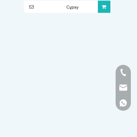
ерлердің сыртқы катетері
Сұрау
0086-576 8403 1
Info@skgmed.co
00861367666969