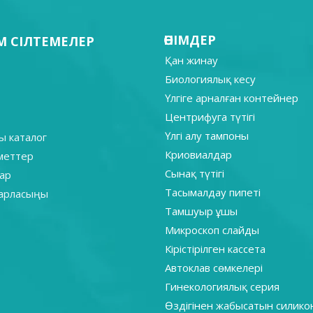
ӨНІМДЕР
 СІЛТЕМЕЛЕР
Қан жинау
Биологиялық кесу
Үлгіге арналған контейнер
Центрифуга түтігі
Үлгі алу тампоны
ы каталог
Криовиалдар
зметтер
Сынақ түтігі
ар
Тасымалдау пипеті
барласыңы
Тамшуыр ұшы
Микроскоп слайды
Кірістірілген кассета
Автоклав сөмкелері
Гинекологиялық серия
Өздігінен жабысатын силик