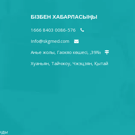
БІЗБЕН ХАБАРЛАСЫҢЫ
0086-576 8403 1666

Info@skgmed.com

№39, Анье жолы, Гаокяо көшесі,

Хуаньян, Тайчжоу, Чжэцзян, Қытай
онды