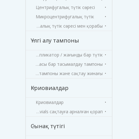
Центрифугалық түтік сөресі
Микроцентрифугалық түтік
Микроцентрифугалық түтік сөресі мен қорабы
Үлгі алу тампоны
Аппликатор / жағынды бар түтік
Ортасы бар тасымалдау тампоны
Вирус сынамаларын алу тампоны және сақтау жинағы
Криовиалдар
Криовиалдар
Cryovials сақтауға арналған қорап
Сынақ түтігі