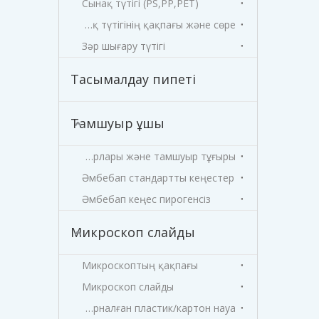
Сынақ түтігі (PS,PP,PET)
Сынақ түтігінің қақпағы және сөре
Зәр шығару түтігі
Тасымалдау пипеті
Тамшуыр ұшы
Реагент резервуарлары және тамшуыр тұғыры
Әмбебап стандартты кеңестер
Әмбебап кеңес пирогенсіз
Микроскоп слайды
Микроскоптың қақпағы
Микроскоп слайды
Слайдқа арналған пластик/картон науа