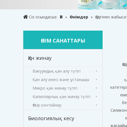
Сіз осындасыз:
Үй
»
Өнімдер
»
Өздігінен жабыс
ӨНІМ САНАТТАРЫ
Қан жинау
Өз
Вакуумдық қан алу түтігі
Қан алу инесі және ұстағышы
қ
катетерл
Микро қан жинау түтігі
еме
Капиллярлық қан жинау түтігі
бе
Өткір контейнер
Силикон
Биологиялық кесу
жағдайы