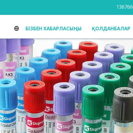
БІЗБЕН ХАБАРЛАСЫҢЫ
ҚОЛДАНБАЛАР