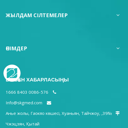
ЖЫЛДАМ СІЛТЕМЕЛЕР
ӨНІМДЕР
БІЗБЕН ХАБАРЛАСЫҢЫ
0086-576 8403 1666

Info@skgmed.com

№39, Анье жолы, Гаокяо көшесі, Хуаньян, Тайчжоу,

Чжэцзян, Қытай