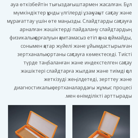
ауа өткізбейтін тығыздағыштармен жасалған. Бұл
мүмкіндіктер құнды үлгілерді ұзақ уақыт сақтау және
мұрағаттау үшін өте маңызды. Слайдтарды сақтауға
арналған жәшіктерді пайдалану слайдтардың
физикалық қорғалуын қамтамасыз етіп қана қоймайды,
сонымен қатар жүйелі және ұйымдастырылған
зертханалық ортаны сақтауға көмектеседі. Тиісті
түрде таңбаланған және индекстелген сақтау
жәшіктері слайдтарға жылдам және тиімді қол
жеткізуді жеңілдетеді, зерттеу және
диагностикалық зертханалардағы жұмыс процесі
мен өнімділікті арттырады.