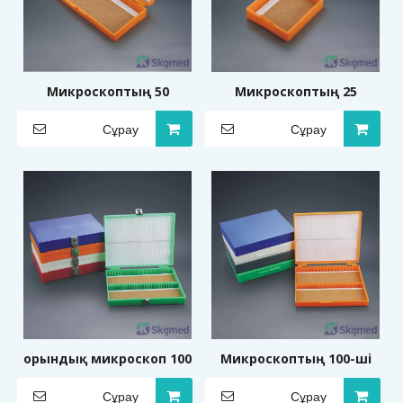
Микроскоптың 50
Микроскоптың 25
слайдына арналған
слайдына арналған
Сұрау
Сұрау
сақтау жәшіктері
сақтау жәшіктері
(жабулар)
(жабулар)
100 орындық микроскоп
Микроскоптың 100-ші
слайдына арналған
слайдына арналған
Сұрау
Сұрау
сақтау жәшіктері
сақтау жәшіктері