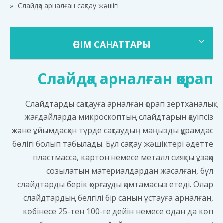
»
Слайдқа арналған сақтау жәшігі
ӨНІМ САНАТТАРЫ
Слайдқа арналған қорап
Слайдтарды сақтауға арналған қорап зертханалық
жағдайларда микроскоптың слайдтарын қауіпсіз
және ұйымдасқан түрде сақтаудың маңызды құрамдас
бөлігі болып табылады. Бұл сақтау жәшіктері әдетте
пластмасса, картон немесе металл сияқты ұзаққа
созылатын материалдардан жасалған, бұл
слайдтарды берік қорғауды қамтамасыз етеді. Олар
слайдтардың белгілі бір санын ұстауға арналған,
көбінесе 25-тен 100-ге дейін немесе одан да көп