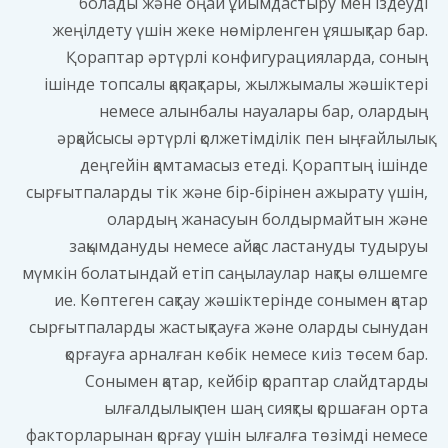
болады және оңай ұйымдастыру мен іздеуді
жеңілдету үшін жеке нөмірленген ұяшықтар бар.
Қораптар әртүрлі конфигурацияларда, соның
ішінде топсалы қақпақтары, жылжымалы жәшіктері
немесе алынбалы науалары бар, олардың
әрқайсысы әртүрлі қолжетімділік пен ыңғайлылық
деңгейін қамтамасыз етеді. Қораптың ішінде
сырғытпаларды тік және бір-бірінен ажырату үшін,
олардың жанасуын болдырмайтын және
зақымдануды немесе айқас ластануды тудыруы
мүмкін болатындай етіп саңылаулар нақты өлшемге
ие. Көптеген сақтау жәшіктерінде сонымен қатар
сырғытпаларды жастықтауға және оларды сынудан
қорғауға арналған көбік немесе киіз төсем бар.
Сонымен қатар, кейбір қораптар слайдтарды
ылғалдылық пен шаң сияқты қоршаған орта
факторларынан қорғау үшін ылғалға төзімді немесе