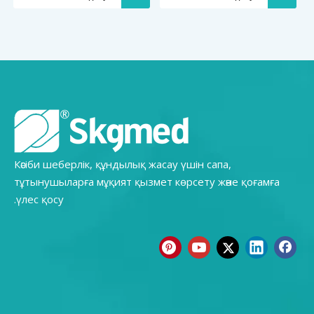
(металл құлып)
(жабулар)
Кәсіби шеберлік, құндылық жасау үшін сапа,
тұтынушыларға мұқият қызмет көрсету және қоғамға
үлес қосу.