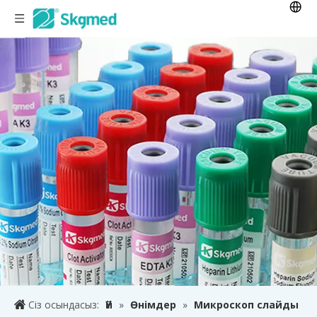
Сіз осындасыз:
Үй
»
Өнімдер
»
Микроскоп слайды