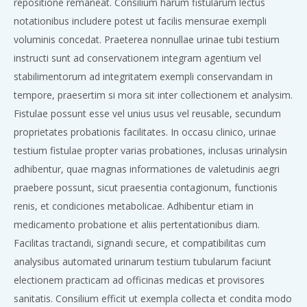
repositione remaneat. Consilium harum fistularum lectus
notationibus includere potest ut facilis mensurae exempli
voluminis concedat. Praeterea nonnullae urinae tubi testium
instructi sunt ad conservationem integram agentium vel
stabilimentorum ad integritatem exempli conservandam in
tempore, praesertim si mora sit inter collectionem et analysim.
Fistulae possunt esse vel unius usus vel reusable, secundum
proprietates probationis facilitates. In occasu clinico, urinae
testium fistulae propter varias probationes, inclusas urinalysin
adhibentur, quae magnas informationes de valetudinis aegri
praebere possunt, sicut praesentia contagionum, functionis
renis, et condiciones metabolicae. Adhibentur etiam in
medicamento probatione et aliis pertentationibus diam.
Facilitas tractandi, signandi secure, et compatibilitas cum
analysibus automated urinarum testium tubularum faciunt
electionem practicam ad officinas medicas et provisores
sanitatis. Consilium efficit ut exempla collecta et condita modo