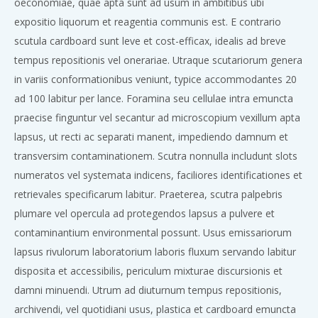
oeconomiae, quae apta sunt ad usum in ambitibus ubi
expositio liquorum et reagentia communis est. E contrario
scutula cardboard sunt leve et cost-efficax, idealis ad breve
tempus repositionis vel onerariae. Utraque scutariorum genera
in variis conformationibus veniunt, typice accommodantes 20
ad 100 labitur per lance. Foramina seu cellulae intra emuncta
praecise finguntur vel secantur ad microscopium vexillum apta
lapsus, ut recti ac separati manent, impediendo damnum et
transversim contaminationem. Scutra nonnulla includunt slots
numeratos vel systemata indicens, faciliores identificationes et
retrievales specificarum labitur. Praeterea, scutra palpebris
plumare vel opercula ad protegendos lapsus a pulvere et
contaminantium environmental possunt. Usus emissariorum
lapsus rivulorum laboratorium laboris fluxum servando labitur
disposita et accessibilis, periculum mixturae discursionis et
damni minuendi. Utrum ad diuturnum tempus repositionis,
archivendi, vel quotidiani usus, plastica et cardboard emuncta