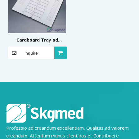
Cardboard Tray ad
Microscopium Medii Aevi
inquire
20 Place
Professio ad creandum excellentiam, Qualitas ad valorem
creandum, Attentum munus clientibus et Contribuere