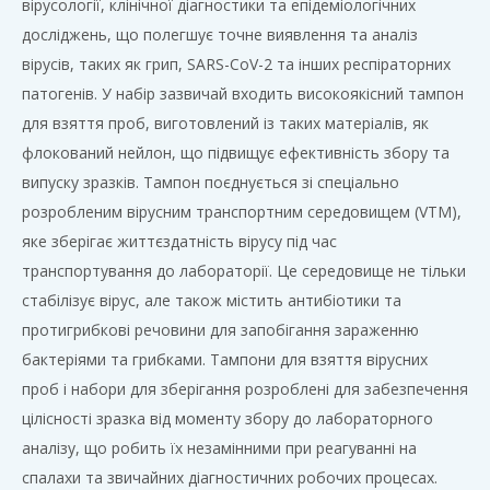
вірусології, клінічної діагностики та епідеміологічних
досліджень, що полегшує точне виявлення та аналіз
вірусів, таких як грип, SARS-CoV-2 та інших респіраторних
патогенів. У набір зазвичай входить високоякісний тампон
для взяття проб, виготовлений із таких матеріалів, як
флокований нейлон, що підвищує ефективність збору та
випуску зразків. Тампон поєднується зі спеціально
розробленим вірусним транспортним середовищем (VTM),
яке зберігає життєздатність вірусу під час
транспортування до лабораторії. Це середовище не тільки
стабілізує вірус, але також містить антибіотики та
протигрибкові речовини для запобігання зараженню
бактеріями та грибками. Тампони для взяття вірусних
проб і набори для зберігання розроблені для забезпечення
цілісності зразка від моменту збору до лабораторного
аналізу, що робить їх незамінними при реагуванні на
спалахи та звичайних діагностичних робочих процесах.