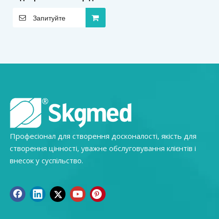
відбору та збереження
Запитуйте
зразків вірусів
Професіонал для створення досконалості, якість для
створення цінності, уважне обслуговування клієнтів і
внесок у суспільство.