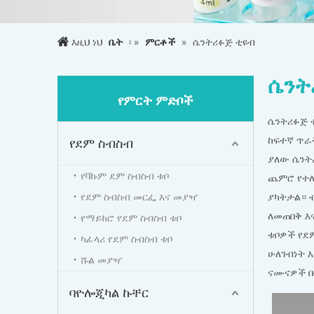
እዚህ ነህ
ቤት
፡ »
ምርቶች
»
ሴንትሪፉጅ ቲዩብ
ሴንት
የምርት ምድቦች
ሴንትሪፉጅ 
ከፍተኛ ጥራ
የደም ስብስብ
ያለው ሴንት
የቫኩም ደም ስብስብ ቱቦ
ጨምሮ የተለ
የደም ስብስብ መርፌ እና መያዣ
ያካትታል። 
ለመጠበቅ እ
የማይክሮ የደም ስብስብ ቱቦ
ቱቦዎች የደ
ካፊላሪ የደም ስብስብ ቱቦ
ሁለገብነት 
ሹል መያዣ
ናሙናዎች በ
ባዮሎጂካል ኩቸር