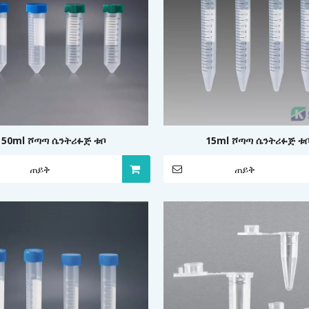
50ml ሾጣጣ ሴንትሪፉጅ ቱቦ
15ml ሾጣጣ ሴንትሪፉጅ ቱ
ጠይቅ
ጠይቅ