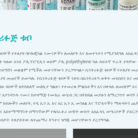
ሪፉጅ ቱቦ
ቱቦዎች የተለያዩ ባዮሎጂካል ናሙናዎችን ለመለየት እና ለመተንተን የሚያገለግሉ አስፈላ
ት ካለው እንደ ፖሊፕሮፒሊን ወይም ፖሊ polyethylene ካሉ ከፍተኛ ጥራት ያላቸ
ሪፍግሽን መቋቋም የሚችሉ መሆናቸውን ያረጋግጣል። ሴንትሪፉጅ ቱቦዎች የተለያዩ መጠኖች
ያዩ መጠኖች ይመጣሉ. የሴንትሪፉጅ ቱቦዎች ንድፍ በሴንትሪፉግ ወቅት መፍሰስን እና መበ
ብዙ ቱቦዎች ለትክክለኛ መለኪያ ግልጽ፣ የተመረቁ ምልክቶችን እና በቀላሉ ለመሰየም እና
ና እያንዳንዱ ናሙና ከተዛማጅ የሙከራ ውሂብ ጋር በትክክል መያዙን ለማረጋገጥ ወሳኝ 
ም ክፍሎችን መለየት, የዲ ኤን ኤ እና አር ኤን ኤ መገለል እና ፕሮቲኖችን ማጽዳትን 
እና አስተማማኝነት በማንኛውም የላቦራቶሪ መቼት ውስጥ አስፈላጊ መሣሪያዎች ያደር
ብቃት ተለያይተው ለተጨማሪ ትንተና ዝግጁ መሆናቸውን ያረጋግጣል.