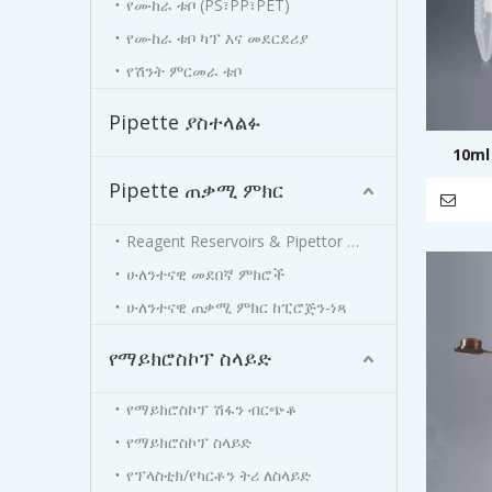
የሙከራ ቱቦ (PS፣PP፣PET)
የሙከራ ቱቦ ካፕ እና መደርደሪያ
የሽንት ምርመራ ቱቦ
Pipette ያስተላልፉ
10ml
Pipette ጠቃሚ ምክር
Reagent Reservoirs & Pipettor Stand
ሁለንተናዊ መደበኛ ምክሮች
ሁለንተናዊ ጠቃሚ ምክር ከፒሮጅን-ነጻ
የማይክሮስኮፕ ስላይድ
የማይክሮስኮፕ ሽፋን ብርጭቆ
የማይክሮስኮፕ ስላይድ
የፕላስቲክ/የካርቶን ትሪ ለስላይድ