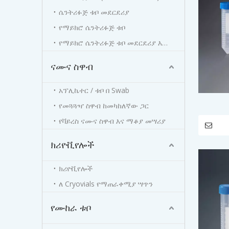
ሴንትሪፉጅ ቱቦ መደርደሪያ
የማይክሮ ሴንትሪፉጅ ቱቦ
የማይክሮ ሴንትሪፉጅ ቱቦ መደርደሪያ እና ሳጥን
ናሙና ስዋብ
አፕሊኬተር / ቱቦ በ Swab
የመጓጓዣ ስዋብ ከመካከለኛው ጋር
የቫይረስ ናሙና ስዋብ እና ማቆያ መሣሪያ
ክሪዮቪየሎች
ክሪዮቪየሎች
ለ Cryovials የማጠራቀሚያ ሣጥን
የሙከራ ቱቦ