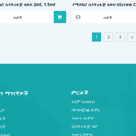
ሮ ሴንትሪፉጅ ቲዩብ 2ml, 1.5ml
የማይክሮ ሴንትሪፉጅ ቲዩብ ከScrew C
ጋር
ጠይቅ
ጠይቅ
1
2
3
»
ምርቶች
ን ማገናኛዎች
የደም ስብስብ
ባዮሎጂካል ኩቸር
እኛ
ናሙና መያዣ
ቶች
ሴንትሪፉጅ ቱቦ
ጎች
ናሙና ስዋብ
ካታሎግ