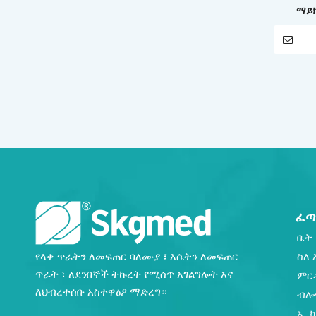
ማይክ
ፈጣ
ቤት
የላቀ ጥራትን ለመፍጠር ባለሙያ ፣ እሴትን ለመፍጠር
ስለ 
ጥራት ፣ ለደንበኞች ትኩረት የሚሰጥ አገልግሎት እና
ምር
ለህብረተሰቡ አስተዋፅዖ ማድረግ።
ብሎ
ኢ-