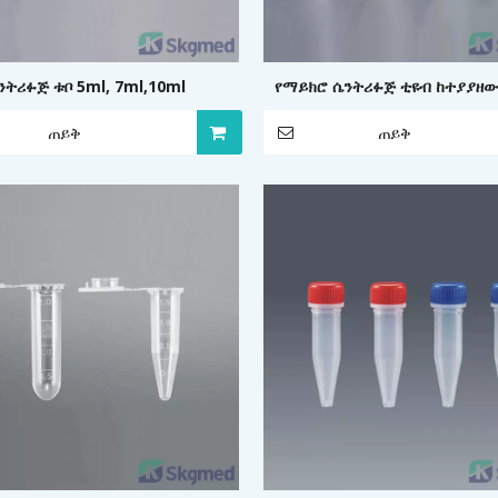
ንትሪፉጅ ቱቦ 5ml, 7ml,10ml
የማይክሮ ሴንትሪፉጅ ቲዩብ ከተያያዘ
ካፕ 1.5ml
ጠይቅ
ጠይቅ