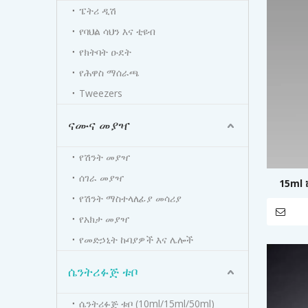
ፔትሪ ዲሽ
የባህል ሳህን እና ቲዩብ
የክትባት ዑደት
የሕዋስ ማሰራጫ
Tweezers
ናሙና መያዣ
የሽንት መያዣ
ሰገራ መያዣ
15ml
የሽንት ማስተላለፊያ መሳሪያ
የአክታ መያዣ
የመድኃኒት ኩባያዎች እና ሌሎች
ሴንትሪፉጅ ቱቦ
ሴንትሪፉጅ ቱቦ (10ml/15ml/50ml)