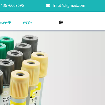
 13676669696
Info@skgmed.com

በሪያዎች
ያግኙን