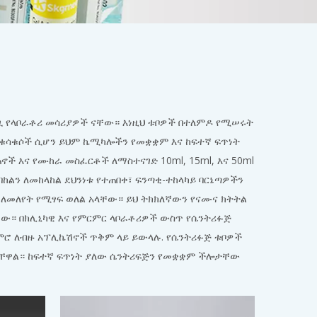
ጊ የላቦራቶሪ መሳሪያዎች ናቸው። እነዚህ ቱቦዎች በተለምዶ የሚሠሩት
ው ቁሳቁሶች ሲሆን ይህም ኬሚካሎችን የመቋቋም እና ከፍተኛ ፍጥነት
 እና የሙከራ መስፈርቶች ለማስተናገድ 10ml, 15ml, እና 50ml
ከልን ለመከላከል ደህንነቱ የተጠበቀ፣ ፍንጣቂ-ተከላካይ ባርኔጣዎችን
 ለመለየት የሚፃፍ ወለል አላቸው። ይህ ትክክለኛውን የናሙና ክትትል
ነው። በክሊኒካዊ እና የምርምር ላቦራቶሪዎች ውስጥ የሴንትሪፉጅ
ጨምሮ ለብዙ አፕሊኬሽኖች ጥቅም ላይ ይውላሉ. የሴንትሪፉጅ ቱቦዎች
ጋቸዋል። ከፍተኛ ፍጥነት ያለው ሴንትሪፍጅን የመቋቋም ችሎታቸው