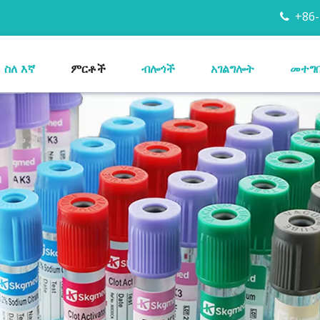
+86-

ስለ እኛ
ምርቶች
ብሎጎች
አገልግሎት
መተግ