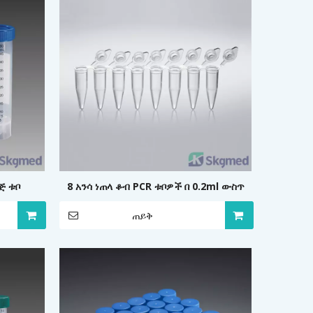
ጅ ቱቦ
8 አንሳ ነጠላ ቆብ PCR ቱቦዎች በ 0.2ml ውስጥ
ጠይቅ