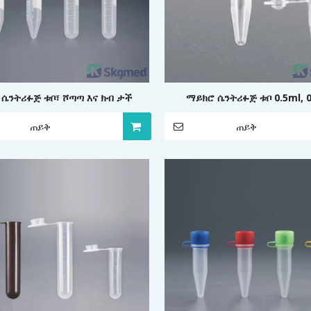
 ሴንትሪፉጅ ቱቦ፣ ሾጣጣ እና ክብ ታች
ማይክሮ ሴንትሪፉጅ ቱቦ 0.5ml, 
ጠይቅ
ጠይቅ