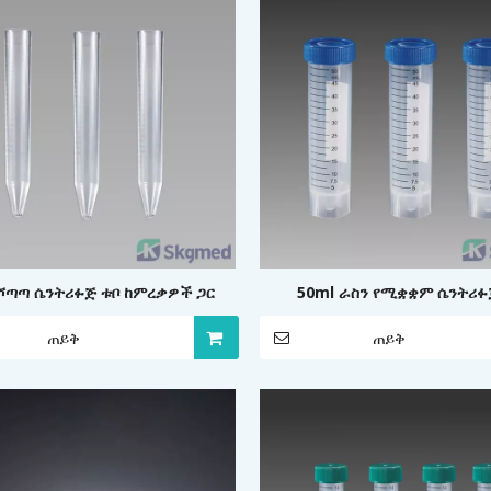
 ሾጣጣ ሴንትሪፉጅ ቱቦ ከምረቃዎች ጋር
50ml ራስን የሚቋቋም ሴንትሪፉ
ጠይቅ
ጠይቅ