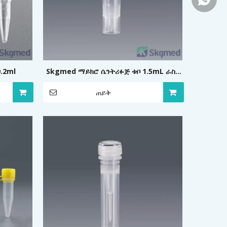
0.2ml
Skgmed ማይክሮ ሴንትሪፉጅ ቱቦ 1.5mL ራስን
የሚቋቋም
ጠይቅ