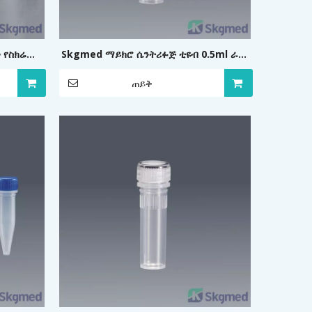
ው የስክሬው
Skgmed ማይክሮ ሴንትሪፉጅ ቲዩብ 0.5ml ራስን
የሚቋቋም
ጠይቅ