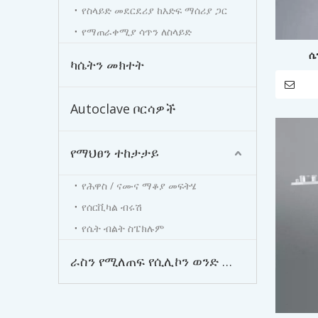
የስላይድ መደርደሪያ ከእድፍ ማሰሪያ ጋር
የማጠራቀሚያ ሳጥን ለስላይድ
ሴ
ካሴትን መክተት
Autoclave ቦርሳዎች
የማህፀን ተከታታይ
የሕዋስ / ናሙና ማቆያ መፍትሄ
የሰርቪካል ብሩሽ
የሴት ብልት ስፔክሉም
ራስን የሚለጠፍ የሲሊኮን ወንድ ውጫዊ ካቴተር