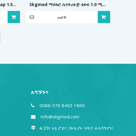
ap 1.5ml
Skgmed ማይክሮ ሴንትሪፉጅ ቲዩብ 1.0 ሚሊ
ራስን የሚቋቋም
ጠይቅ
አግኙን።
0086-576 8403 1666

Info@skgmed.com

ቁ.39፣ አኒ ሮድ፣ ጋኦኪያኦ ጎዳና፣ ሁአንግያን፣ ​​
