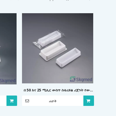
በ 50 እና 25 ሚሊር ውስጥ ስቴሪይል ሪጀንት የውሃ
ማጠራቀሚያዎች
ጠይቅ