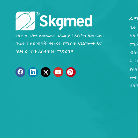
ፈጣ
ቤት
የላቀ ጥራትን ለመፍጠር ባለሙያ ፣ እሴትን ለመፍጠር
ስለ 
ጥራት ፣ ለደንበኞች ትኩረት የሚሰጥ አገልግሎት እና
ምር
ለህብረተሰቡ አስተዋፅዖ ማድረግ።
ብሎ
ኢ-
የእ
መተ
ያግ