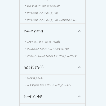
ሴንትሪፉጅ ቱቦ መደርደሪያ
የማይክሮ ሴንትሪፉጅ ቱቦ
የማይክሮ ሴንትሪፉጅ ቱቦ መደርደሪያ እና ሳጥን
ናሙና ስዋብ
አፕሊኬተር / ቱቦ በ Swab
የመጓጓዣ ስዋብ ከመካከለኛው ጋር
የቫይረስ ናሙና ስዋብ እና ማቆያ መሣሪያ
ክሪዮቪየሎች
ክሪዮቪየሎች
ለ Cryovials የማጠራቀሚያ ሣጥን
የሙከራ ቱቦ