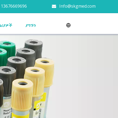
 13676669696
Info@skgmed.com

በሪያዎች
ያግኙን