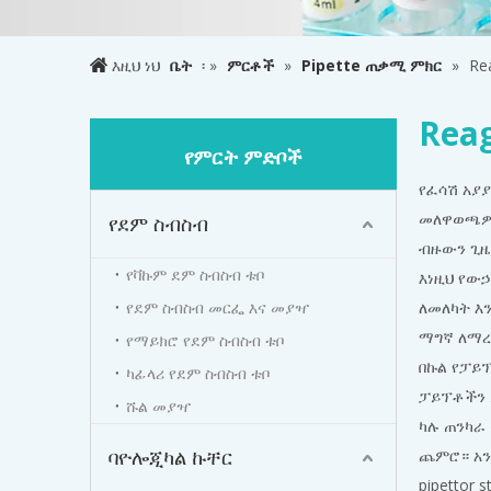
እዚህ ነህ
ቤት
፡ »
ምርቶች
»
Pipette ጠቃሚ ምክር
»
Re
Reag
የምርት ምድቦች
የፈሳሽ አያ
መለዋወጫዎች 
የደም ስብስብ
ብዙውን ጊዜ
የቫኩም ደም ስብስብ ቱቦ
እነዚህ የው
የደም ስብስብ መርፌ እና መያዣ
ለመለካት እን
ማግኛ ለማረ
የማይክሮ የደም ስብስብ ቱቦ
በኩል የፓይ
ካፊላሪ የደም ስብስብ ቱቦ
ፓይፕቶችን ይ
ሹል መያዣ
ካሉ ጠንካራ
ባዮሎጂካል ኩቸር
ጨምሮ። አንዳ
pipettor