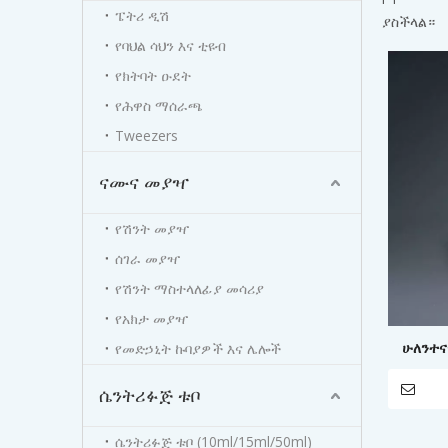
ፔትሪ ዲሽ
ያስችላል።
የባህል ሳህን እና ቲዩብ
የክትባት ዑደት
የሕዋስ ማሰራጫ
Tweezers
ናሙና መያዣ
የሽንት መያዣ
ሰገራ መያዣ
የሽንት ማስተላለፊያ መሳሪያ
የአክታ መያዣ
ሁለንተና
የመድኃኒት ኩባያዎች እና ሌሎች
ፓይፕቶች
ሴንትሪፉጅ ቱቦ
ሴንትሪፉጅ ቱቦ (10ml/15ml/50ml)