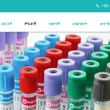
+86-

ስለ እኛ
ምርቶች
ብሎጎች
አገልግሎት
መተግ