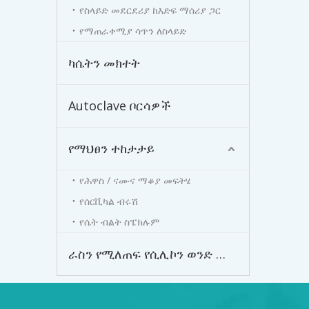
የስላይድ መደርደሪያ ከእድፍ ማሰሪያ ጋር
የማጠራቀሚያ ሳጥን ለስላይድ
ካሴትን መክተት
Autoclave ቦርሳዎች
የማህፀን ተከታታይ
የሕዋስ / ናሙና ማቆያ መፍትሄ
የሰርቪካል ብሩሽ
የሴት ብልት ስፔክሉም
ራስን የሚለጠፍ የሲሊኮን ወንድ ውጫዊ ካቴተር