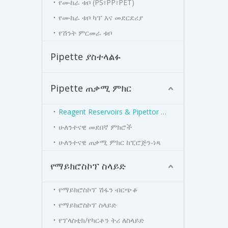
የሙከራ ቱቦ (PS፣PP፣PET)
የሙከራ ቱቦ ካፕ እና መደርደሪያ
የሽንት ምርመራ ቱቦ
Pipette ያስተላልፉ
Pipette ጠቃሚ ምክር
Reagent Reservoirs & Pipettor Stand
ሁለንተናዊ መደበኛ ምክሮች
ሁለንተናዊ ጠቃሚ ምክር ከፒሮጅን-ነጻ
የማይክሮስኮፕ ስላይድ
የማይክሮስኮፕ ሽፋን ብርጭቆ
የማይክሮስኮፕ ስላይድ
የፕላስቲክ/የካርቶን ትሪ ለስላይድ