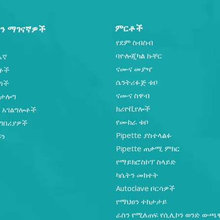
ምርቶች
ን ማገናኛዎች
የደም ስብስብ
ባዮሎጂካል ኩቸር
እኛ
ናሙና መያዣ
ቶች
ሴንትሪፉጅ ቱቦ
ጎች
ናሙና ስዋብ
ካታሎግ
ክሪዮቪየሎች
ኛ አገልግሎቶች
የሙከራ ቱቦ
ግበሪያዎች
Pipette ያስተላልፉ
ኙን
Pipette ጠቃሚ ምክር
የማይክሮስኮፕ ስላይድ
ካሴትን መክተት
Autoclave ቦርሳዎች
የማህፀን ተከታታይ
ራስን የሚለጠፍ የሲሊኮን ወንድ ውጫ