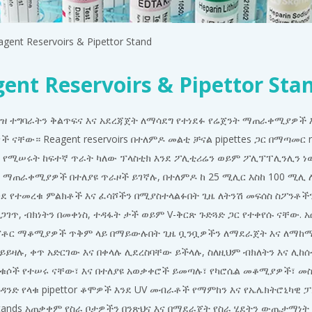
agent Reservoirs & Pipettor Stand
ent Reservoirs & Pipettor Sta
ያዝ ተግባራትን ቅልጥፍና እና አደረጃጀት ለማሳደግ የተነደፉ የሬጀንት ማጠራቀሚያዎች
ናቸው። Reagent reservoirs በተለምዶ መልቲ ቻናል pipettes ጋር በማጣመር
 የሚሠሩት ከፍተኛ ጥራት ካለው ፕላስቲክ እንደ ፖሊቲሪሬን ወይም ፖሊፕፐሊንሊን ነው, 
ኃ ማጠራቀሚያዎች በተለያዩ ጥራዞች ይገኛሉ, በተለምዶ ከ 25 ሚሊር እስከ 100 ሚሊ 
ደ የተመረቁ ምልክቶች እና ፈሳሾችን በሚያስተላልፉበት ጊዜ ለትንሽ መፍሰስ ስፖንቶችን ያ
ጋገጥ, ብክነትን በመቀነስ, ተዳፋት ታች ወይም V-ቅርጽ ጉድጓድ ጋር የተቀየሱ ናቸው. 
ፕቶር ማቆሚያዎች ጥቅም ላይ በማይውሉበት ጊዜ ቧንቧዎችን ለማደራጀት እና ለማከማ
ይዛሉ, ቀጥ አድርገው እና ​​በቀላሉ ሊደረስባቸው ይችላሉ, ስለዚህም ብክለትን እና ሊከ
 ቁሶች የተሠሩ ናቸው፣ እና በተለያዩ አወቃቀሮች ይመጣሉ፣ የካሮሴል መቆሚያዎች፣ መ
ንድ የላቁ pipettor ቆሞዎች እንደ UV መብራቶች የማምከን እና የኤሌክትሮኒካዊ ፓይ
 stands አጠቃቀም የስራ ቦታዎችን በንጽህና እና በማደራጀት የስራ ሂደትን ውጤታማነት 