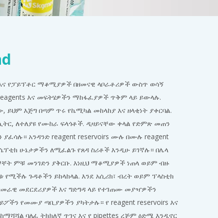
nd
 እና የፓይፕቶር ማቆሚያዎች በዘመናዊ ላቦራቶሪዎች ውስጥ ወሳኝ
 reagents እና መፍትሄዎችን ማከፋፈያዎች ጥቅም ላይ ይውላሉ.
ይህም እጅግ በጣም ጥሩ የኬሚካል መከላከያ እና ዘላቂነት ያቀርባል.
ሊትር, ለተለያዩ የሙከራ ፍላጎቶች. ዲዛይናቸው ቀላል የድምጽ መጠን
ፈሳሉ። አንዳንድ reagent reservoirs ሙሉ በሙሉ reagent
አሴፕቲክ ሁኔታዎችን ለሚፈልጉ የጸዳ ስሪቶች እንዲሁ ይገኛሉ። በሌላ
ቸት ምቹ መንገድን ያቅርቡ. እነዚህ ማቆሚያዎች ነጠላ ወይም ብዙ
ሰቱ የሚችሉ ጉዳቶችን ይከላከላል. እንደ አሲሪክ፣ ብረት ወይም ፕላስቲክ
ስመራዊ መደርደሪያዎች እና ግድግዳ ላይ የተገጠሙ መያዣዎችን
ፖችን የመሙያ ጣቢያዎችን ያካትታሉ። የ reagent reservoirs እና
ከማሻሻል ባለፈ ትክክለኛ ጥገና እና የ pipettes ረጅም ዕድሜ እንዲኖር