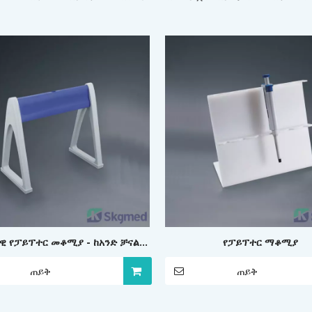
ዊ የፓይፕተር መቆሚያ - ከአንድ ቻናል
የፓይፕተር ማቆሚያ
፣ የተረጋጋ እና ቦታ ቆጣቢ የላብራቶሪ
ጠይቅ
ጠይቅ
መደርደሪያ ጋር ተኳሃኝ