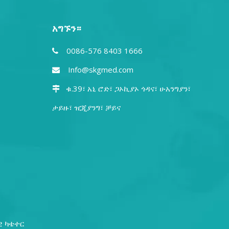
አግኙን።
0086-576 8403 1666

Info@skgmed.com

ቁ.39፣ አኒ ሮድ፣ ጋኦኪያኦ ጎዳና፣ ሁአንግያን፣ ​​

ታይዙ፣ ዢጂያንግ፣ ቻይና
ዊ ካቴተር