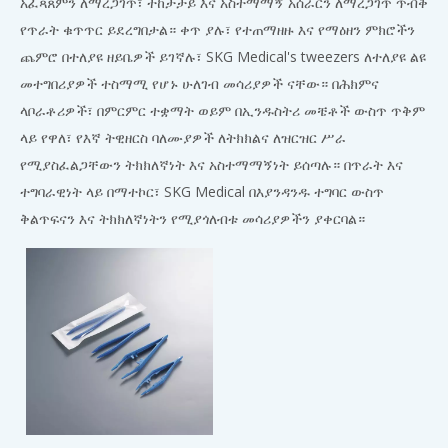
አፈጻጸምን ለማረጋገጥ፣ ተከታታይ እና አስተማማኝ አሰራርን ለማረጋገጥ ጥብቅ
የጥራት ቁጥጥር ይደረግበታል። ቀጥ ያሉ፣ የተጠማዘዙ እና የማዕዘን ምክሮችን
ጨምሮ በተለያዩ ዘይቤዎች ይገኛሉ፣ SKG Medical's tweezers ለተለያዩ ልዩ
መተግበሪያዎች ተስማሚ የሆኑ ሁለገብ መሳሪያዎች ናቸው። በሕክምና
ላቦራቶሪዎች፣ በምርምር ተቋማት ወይም በኢንዱስትሪ መቼቶች ውስጥ ጥቅም
ላይ የዋለ፣ የእኛ ትዊዘርስ ባለሙያዎች ለትክክልና ለዝርዝር ሥራ
የሚያስፈልጋቸውን ትክክለኛነት እና አስተማማኝነት ይሰጣሉ። በጥራት እና
ተግባራዊነት ላይ በማተኮር፣ SKG Medical በእያንዳንዱ ተግባር ውስጥ
ቅልጥፍናን እና ትክክለኛነትን የሚያጎለብቱ መሳሪያዎችን ያቀርባል።