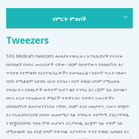
የምርት ምድቦች
Tweezers
SKG Medical's tweezers ለተለያዩ የላቦራቶሪ አፕሊኬሽኖች የተነደፉ
በትክክለኛ የተሰሩ መሳሪያዎች ናቸው፣ ይህም ከፍተኛውን ትክክለኛነት እና
ጥንቃቄ የተሞላበት የአያያዝ ስራዎችን ይቆጣጠራል። ከፍተኛ ጥራት ካለው፣
ዝገት ከሚቋቋም አይዝጌ ብረት የተሰራ፣ የእኛ ትዊዘር በጣም የሚጠይቁ
የላብራቶሪ አካባቢዎች ውስጥም ቢሆን ልዩ ጥንካሬ እና ረጅም ጊዜ ይሰጣል።
በጥሩ ሁኔታ የተጠቆሙት ምክሮች ጥቃቅን እና ጥቃቅን ናሙናዎችን
በትክክለኛነት ለመያዝ የተነደፉ ናቸው, ይህም እንደ መበታተን, ናሙና ዝግጅት
እና የኤሌክትሮኒካዊ አካላት መጠቀሚያ ላሉ ተግባራት ተስማሚ ያደርጋቸዋል.
የ ergonomic ንድፍ ምቹ መያዣን ያረጋግጣል, ለረጅም ጊዜ ጥቅም ላይ
በሚውልበት ጊዜ የእጅ ድካም ይቀንሳል. እያንዳንዱ ጥንድ ትዊዘር አሰላለፍ እና