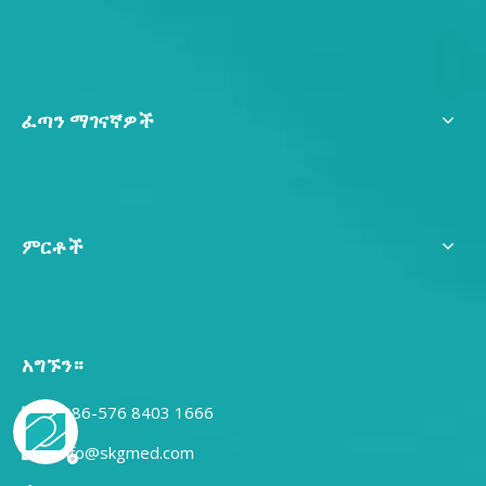
ፈጣን ማገናኛዎች
ምርቶች
አግኙን።
0086-576 8403 1666

Info@skgmed.com
