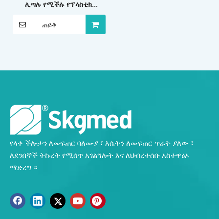
ሊጣሉ የሚችሉ የፕላስቲክ
ጠርሙሶች
ጠይቅ
የላቀ ችሎታን ለመፍጠር ባለሙያ ፣ እሴትን ለመፍጠር ጥራት ያለው ፣
ለደንበኞች ትኩረት የሚሰጥ አገልግሎት እና ለህብረተሰቡ አስተዋፅኦ
ማድረግ ።