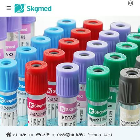
ነህ
ቤት
፡ »
ምርቶች
»
ባዮሎጂካል ኩቸር
ትዊዘርስ
እዚህ