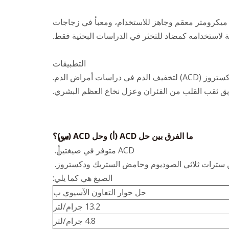
تم توفير المحلول A الخاص بنا من حمض السيترات والدكستروز (ACD) على شكل محلول عالي الجودة بفلتر 0.22 ميكرومتر معقم وجاهز للاستخدام، ومعبأ في زجاجات
 لاستخدامه كمضاد للتخثر في الدراسات البحثية فقط.
التطبيقات
سات أمراض الدم.
يق ثقب القلب من الفئران وعزل نخاع العظم البشري.
س
ما الفرق بين حل ACD (أ) وحل ACD (ب)؟
أ
ACD متوفر في صيغتين.
ن سترات ثلاثي الصوديوم وحامض الستريك ودكستروز.
الصيغ هي كما يلي:
حل حوار التعاون الآسيوي ب
13.2 جرام/لتر
4.8 جرام/لتر