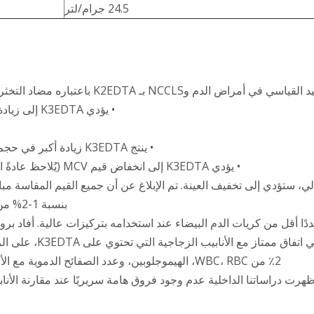
24.5 جرام/لتر
تباره مضاد التخثر المفضل لتعداد خلايا الدم وحجمها للأسباب التالية 1،2:
• يؤدي K3EDTA إلى زيادة انكماش كرات الدم الحمراء مع زيادة تركيزات EDTA
• ينتج K3EDTA زيادة أكبر في حجم الخلية عند الوقوف (زيادة بنسبة 1.6% بعد 4 ساعات).
• يؤدي K3EDTA إلى انخفاض قيم MCV (يُلاحظ عادةً اختلاف يتراوح بين -0.1 إلى -1.3% مقارنةً بـ K2EDTA).
بنسبة 1-2% من النتائج التي تم الحصول عليها باستخدام K2EDTA2,3.
ع بعض أنظمة الأجهزة، يعطي K3EDTA عددًا أقل من كريات الدم البيضاء عند استخدامه بتركيزات
2٪ من WBC، RBC، الهيموجلوبين، وعدد الصفائح الدموية مع الأنبوب السابق، بسبب التخفيف الملحوظ مع K3EDTA4.
هرت دراساتنا الداخلية عدم وجود فروق هامة سريريًا عند مقارنة الأنابيب الزجاجية K3EDTA بالأنابيب ا