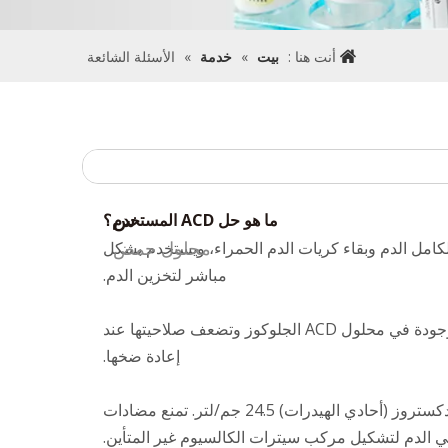
أنت هنا :
بيت
»
خدمة
»
الأسئلة الشائعة
س
ما هو حل ACD المستخدم؟
محلول حمض
د للتخثر لكامل الدم وبقاء كريات الدم الحمراء، ويستخدم بشكل
مباشر لتخزين الدم.
العمر الافتراضي المثالي لخلايا الدم الحمراء هو 21 يومًا عند تخزينها في محلول ACD. تستخدم خلايا الدم الحمراء الموجودة في محلول ACD الجلوكوز وتضعف صلاحيتها عند
إعادة ضخها.
يحتوي محلول ACD على حمض الستريك (لا مائي) 7.3 جم/لتر، وسيترات الصوديوم (ثنائي الهيدرات) 22.0 جم/لتر ودكستروز (أحادي الهيدرات) 24.5 جم/لتر. تمنع مضادات
ي الدم لتشكيل مركب سيترات الكالسيوم غير المتأين.