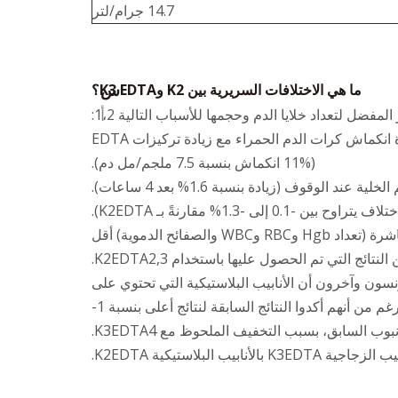
14.7 جرام/لتر
س
ما هي الاختلافات السريرية بين K2 وK3 EDTA؟
أ
(11% انكماش بنسبة 7.5 ملجم/مل دم).
• K3EDTA عبارة عن مادة مضافة سائلة، وبالتالي، ستؤدي إلى تخفيف العينة. تم الإبلاغ عن أن جميع القيم المقاسة مباشرة (تعداد Hgb وRBC وWBC والصفائح الدموية) أقل
 عالية. أفاد برونسون وآخرون أن الأنابيب البلاستيكية التي تحتوي على
K2EDTA أعطت تعداد دم كامل ونتائج تفاضلية في اتفاق ممتاز مع الأنابيب الزجاجية التي تحتوي على K3EDTA، على الرغم من أنهم أكدوا النتائج السابقة لنتائج أعلى بنسبة 1-
لبلاستيكية K2EDTA.