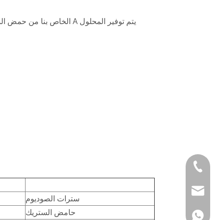
0086-576 8403 1
Info@skgmed.co
سترات الصوديوم
حامض الستريك
00861367666969