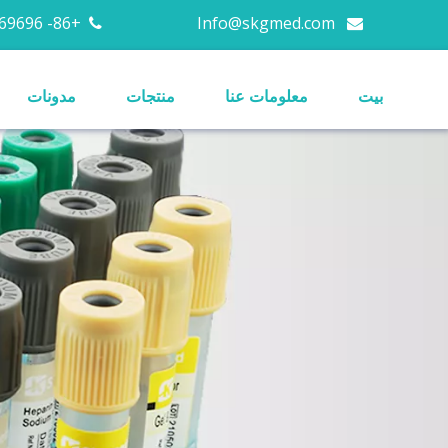
+86- 13676669696
Info@skgmed.com


بيت
معلومات عنا
منتجات
مدونات