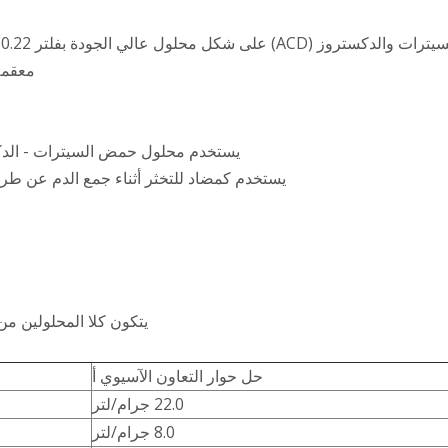
ي
معقمة
يستخدم محلول حمض السيترات - الدكستروز (ACD) لتخفيف الدم في درا
يستخدم كمضاد للتخثر أثناء جمع الدم عن طر
يتكون كلا المحلولين م
حل حوار التعاون الآسيوي أ
22.0 جرام/لتر
8.0 جرام/لتر