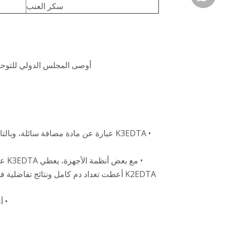
سكر العنب
أوصى المجلس الدولي للتوحيد القياسي في أمراض الدم وNCCLS بـ K2EDTA باع
• م
• أظ